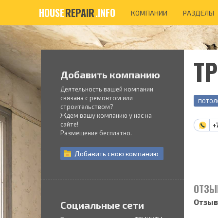
HOUSE
REPAIR
.INFO
КОМПАНИИ
РАЗДЕЛЫ
Т
Добавить компанию
Деятельность вашей компании
связана с ремонтом или
ПОТОЛ
строительством?
Ждем вашу компанию у нас на
сайте!
+
Размещение бесплатно.
Добавить
свою
компанию
ОТЗЫ
Отзыв
Социальные сети