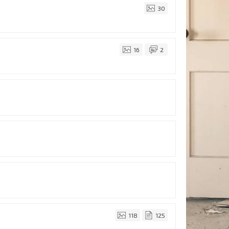
30
16
2
118
125