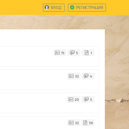
ВХОД
РЕГИСТРАЦИЯ
15
5
1
32
4
20
5
32
56