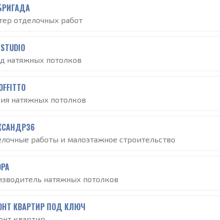
БРИГАДА
тер отделочных работ
STUDIO
од натяжных потолков
OFFITTO
дия натяжных потолков
КСАНДР36
елочные работы и малоэтажное строительство
OPA
изводитель натяжных потолков
ОНТ КВАРТИР ПОД КЛЮЧ
онт квартир