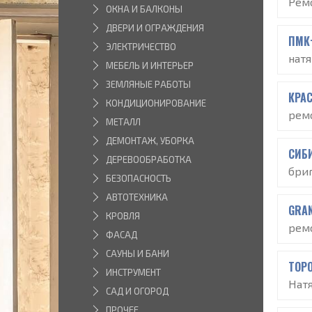
Рем
ОКНА И БАЛКОНЫ
ДВЕРИ И ОГРАЖДЕНИЯ
ПМК
ЭЛЕКТРИЧЕСТВО
нат
МЕБЕЛЬ И ИНТЕРЬЕР
ЗЕМЛЯНЫЕ РАБОТЫ
КРА
КОНДИЦИОНИРОВАНИЕ
рем
МЕТАЛЛ
ДЕМОНТАЖ, УБОРКА
СИБ
ДЕРЕВООБРАБОТКА
бри
БЕЗОПАСНОСТЬ
АВТОТЕХНИКА
GRA
КРОВЛЯ
рем
ФАСАД
САУНЫ И БАНИ
ТОР
ИНСТРУМЕНТ
Нат
САД И ОГОРОД
ПРОЧЕЕ