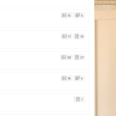
15
5
17
10
38
27
16
4
1