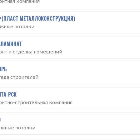
онтная компания
+(ПЛАСТ МЕТАЛЛОКОНСТРУКЦИЯ)
яжные потолки
СЛАМИНАТ
онт и отделка помещений
ИРЬ
гада строителей
NTA-РСК
онтно-строительная компания
О
яжные потолки