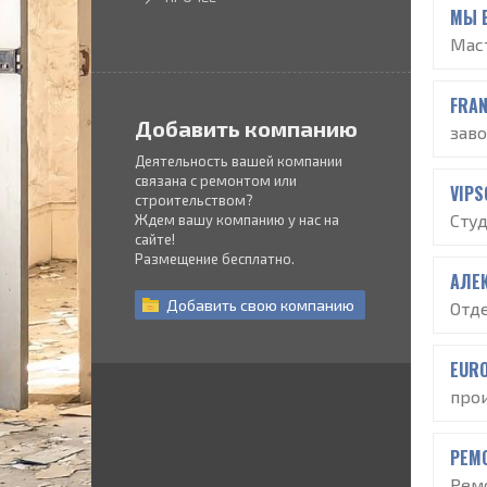
МЫ 
Мас
FRAN
Добавить компанию
зав
Деятельность вашей компании
связана с ремонтом или
VIPS
строительством?
Сту
Ждем вашу компанию у нас на
сайте!
Размещение бесплатно.
АЛЕ
Добавить
свою
компанию
Отд
EUR
про
РЕМ
Рем