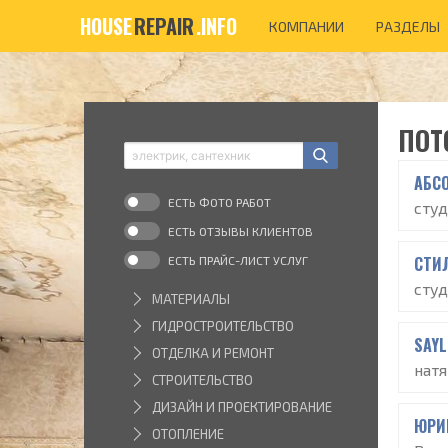
HOUSE
REPAIR
.INFO
КОМПАНИИ
РАЗДЕЛЫ
ПОТ
АБС
ЕСТЬ ФОТО РАБОТ
сту
ЕСТЬ ОТЗЫВЫ КЛИЕНТОВ
СТИ
ЕСТЬ ПРАЙС-ЛИСТ УСЛУГ
сту
МАТЕРИАЛЫ
ГИДРОСТРОИТЕЛЬСТВО
SAYL
ОТДЕЛКА И РЕМОНТ
нат
СТРОИТЕЛЬСТВО
ДИЗАЙН И ПРОЕКТИРОВАНИЕ
ЮРИ
ОТОПЛЕНИЕ