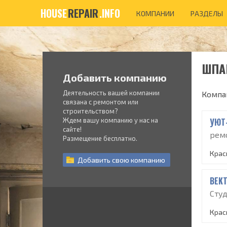
HOUSE
REPAIR
.INFO
КОМПАНИИ
РАЗДЕЛЫ
ШПАК
Добавить компанию
Деятельность вашей компании
Компа
связана с ремонтом или
строительством?
Ждем вашу компанию у нас на
УЮТ
сайте!
рем
Размещение бесплатно.
Крас
Добавить
свою
компанию
BEK
Сту
Крас