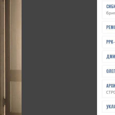
СИБ
бри
РЕМ
PPK
ДМИ
ОЛЕ
АРХ
СТР
УКЛ