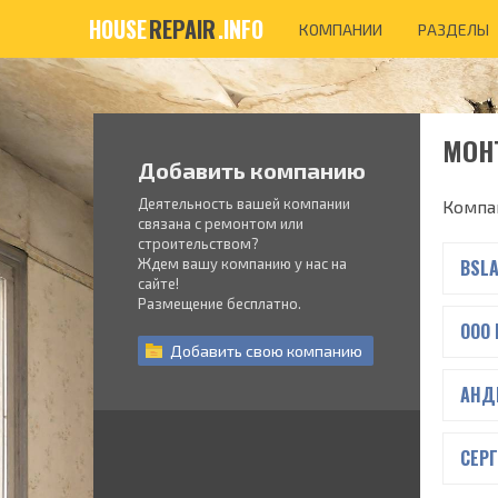
HOUSE
REPAIR
.INFO
КОМПАНИИ
РАЗДЕЛЫ
МОН
Добавить компанию
Деятельность вашей компании
Компа
связана с ремонтом или
строительством?
Ждем вашу компанию у нас на
BSLA
сайте!
Размещение бесплатно.
ООО
Добавить
свою
компанию
АНД
СЕР