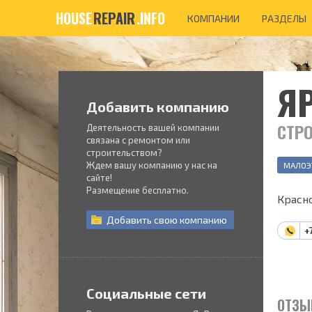
HOUSE
REPAIR
.INFO
КОМПАНИИ
РАЗДЕЛЫ
Я
Добавить компанию
СТР
Деятельность вашей компании
связана с ремонтом или
строительством?
Ждем вашу компанию у нас на
МАЛОЭ
сайте!
Размещение бесплатно.
Красн
Добавить
свою
компанию
+
Социальные сети
ОТЗЫ