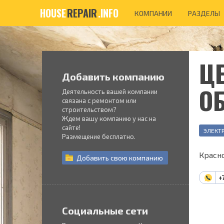
HOUSE
REPAIR
.INFO
КОМПАНИИ
РАЗДЕЛЫ
Ц
Добавить компанию
О
Деятельность вашей компании
связана с ремонтом или
строительством?
Ждем вашу компанию у нас на
сайте!
ЭЛЕКТ
Размещение бесплатно.
Красно
Добавить
свою
компанию
+
Социальные сети