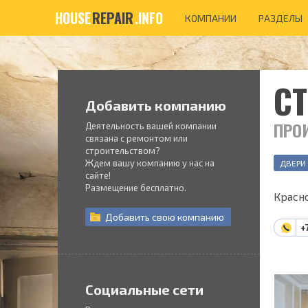
HOUSE
REPAIR
.INFO
КОМПАНИИ
РАЗДЕЛЫ
С
Добавить компанию
ПРО
Деятельность вашей компании
связана с ремонтом или
строительством?
Ждем вашу компанию у нас на
ДВЕРИ
сайте!
Размещение бесплатно.
Красно
Добавить
свою
компанию
+
Социальные сети