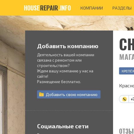
HOUSE
REPAIR
.INFO
КОМПАНИИ
РАЗДЕЛЫ
С
Добавить компанию
МАГ
Деятельность вашей компании
связана с ремонтом или
строительством?
Ждем вашу компанию у нас на
КРЕПЁ
сайте!
Размещение бесплатно.
Красно
Добавить
свою
компанию
+
Социальные сети
ОТЗЫ