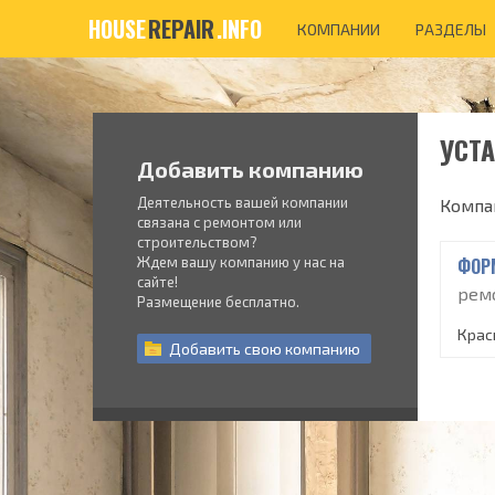
HOUSE
REPAIR
.INFO
КОМПАНИИ
РАЗДЕЛЫ
УСТА
Добавить компанию
Деятельность вашей компании
Компа
связана с ремонтом или
строительством?
Ждем вашу компанию у нас на
ФОР
сайте!
рем
Размещение бесплатно.
Красн
Добавить
свою
компанию