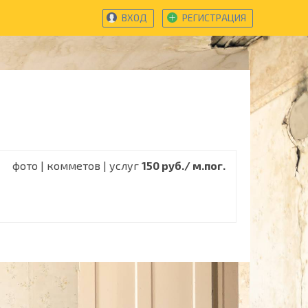
ВХОД
РЕГИСТРАЦИЯ
фото | комметов | услуг
150 руб./ м.пог.