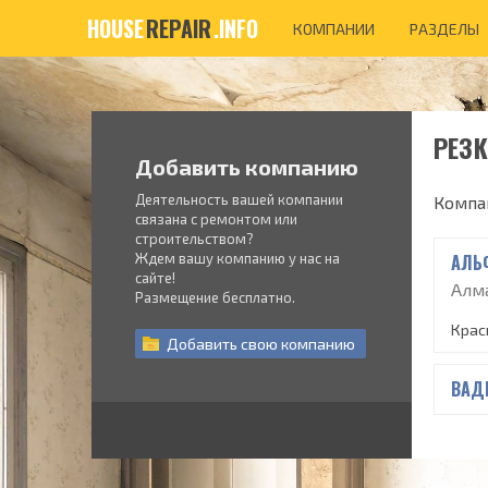
HOUSE
REPAIR
.INFO
КОМПАНИИ
РАЗДЕЛЫ
РЕЗК
Добавить компанию
Деятельность вашей компании
Компа
связана с ремонтом или
строительством?
Ждем вашу компанию у нас на
АЛЬ
сайте!
Алма
Размещение бесплатно.
Красн
Добавить
свою
компанию
ВАД