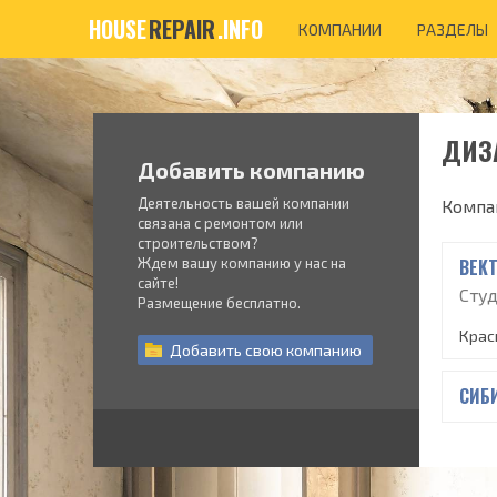
HOUSE
REPAIR
.INFO
КОМПАНИИ
РАЗДЕЛЫ
ДИЗ
Добавить компанию
Деятельность вашей компании
Компа
связана с ремонтом или
строительством?
Ждем вашу компанию у нас на
BEK
сайте!
Сту
Размещение бесплатно.
Крас
Добавить
свою
компанию
СИБ