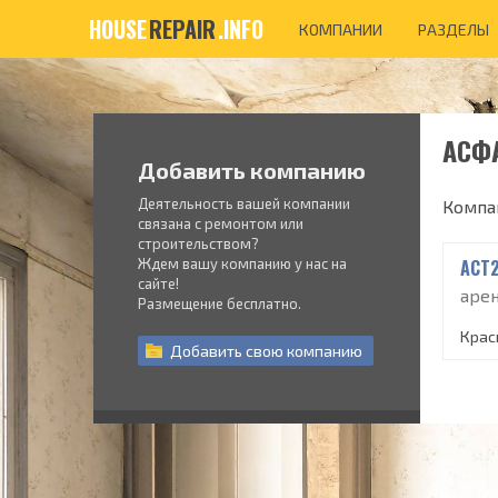
HOUSE
REPAIR
.INFO
КОМПАНИИ
РАЗДЕЛЫ
АСФ
Добавить компанию
Деятельность вашей компании
Компа
связана с ремонтом или
строительством?
Ждем вашу компанию у нас на
АСТ
сайте!
аре
Размещение бесплатно.
Крас
Добавить
свою
компанию