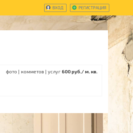
ВХОД
РЕГИСТРАЦИЯ
фото | комметов | услуг
600 руб./ м. кв.