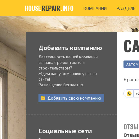
HOUSE
REPAIR
.INFO
КОМПАНИИ
РАЗДЕЛЫ
С
Добавить компанию
Деятельность вашей компании
связана с ремонтом или
АВТОМ
строительством?
Ждем вашу компанию у нас на
Красно
сайте!
Размещение бесплатно.
+
Добавить
свою
компанию
ОТЗЫ
Социальные сети
Отзыв