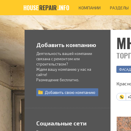
HOUSE
REPAIR
.INFO
КОМПАНИИ
РАЗДЕЛЫ
М
Добавить компанию
ТОР
Деятельность вашей компании
связана с ремонтом или
строительством?
Ждем вашу компанию у нас на
ФАСАД
сайте!
Размещение бесплатно.
Красно
Добавить
свою
компанию
+
Социальные сети