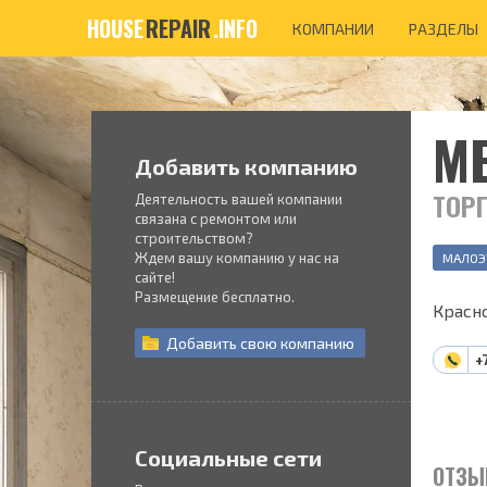
HOUSE
REPAIR
.INFO
КОМПАНИИ
РАЗДЕЛЫ
М
Добавить компанию
ТОР
Деятельность вашей компании
связана с ремонтом или
строительством?
Ждем вашу компанию у нас на
МАЛОЭ
сайте!
Размещение бесплатно.
Красно
Добавить
свою
компанию
+
Социальные сети
ОТЗЫ