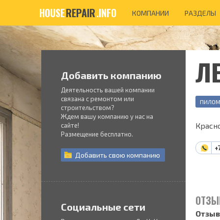
HOUSE
REPAIR
.INFO
КОМПАНИИ
РАЗДЕЛЫ
Л
Добавить компанию
Деятельность вашей компании
связана с ремонтом или
ПИЛОМ
строительством?
Ждем вашу компанию у нас на
Красно
сайте!
Размещение бесплатно.
+
Добавить
свою
компанию
ОТЗЫ
Социальные сети
Отзыв