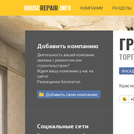
HOUSE
REPAIR
.INFO
КОМПАНИИ
РАЗДЕЛЫ
Г
Добавить компанию
ТОР
Деятельность вашей компании
связана с ремонтом или
строительством?
Ждем вашу компанию у нас на
ФАСАД
сайте!
Размещение бесплатно.
Красно
Добавить
свою
компанию
+
Социальные сети