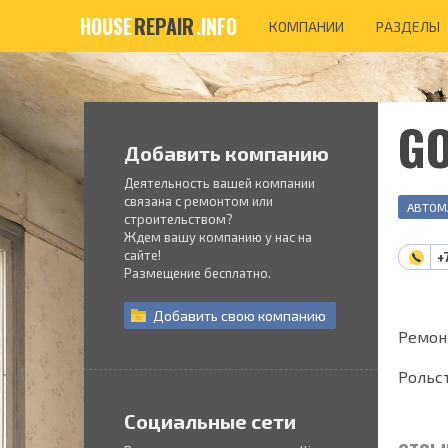
HOUSE
REPAIR
.INFO
КОМПАНИИ
РАЗДЕЛЫ
GO
Добавить компанию
Деятельность вашей компании
связана с ремонтом или
АВТОМ
строительством?
Ждем вашу компанию у нас на
сайте!
+
Размещение бесплатно.
Добавить
свою
компанию
Ремон
Рольс
Социальные сети