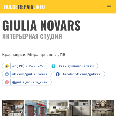
HOUSE
REPAIR
.INFO
GIULIA NOVARS
ИНТЕРЬЕРНАЯ СТУДИЯ
Красноярск, Мира проспект, 118
+7 (391) 205-23-25
krsk.giulianovars.ru
vk.com/giulianovars
facebook.com/gnkrsk
@giulia_novars_krsk