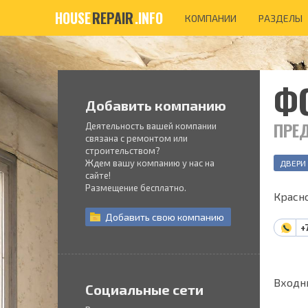
HOUSE
REPAIR
.INFO
КОМПАНИИ
РАЗДЕЛЫ
Ф
Добавить компанию
ПРЕД
Деятельность вашей компании
связана с ремонтом или
строительством?
Ждем вашу компанию у нас на
ДВЕРИ
сайте!
Размещение бесплатно.
Красно
Добавить
свою
компанию
+
Входн
Социальные сети