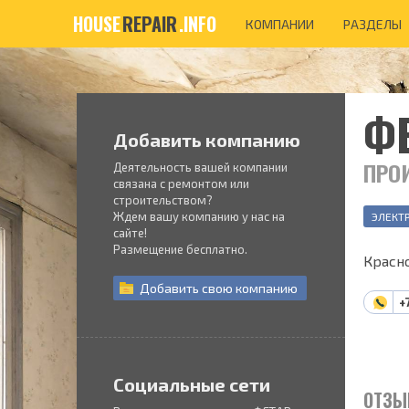
HOUSE
REPAIR
.INFO
КОМПАНИИ
РАЗДЕЛЫ
Ф
Добавить компанию
ПРО
Деятельность вашей компании
связана с ремонтом или
строительством?
Ждем вашу компанию у нас на
ЭЛЕКТ
сайте!
Размещение бесплатно.
Красно
Добавить
свою
компанию
+
Социальные сети
ОТЗЫ