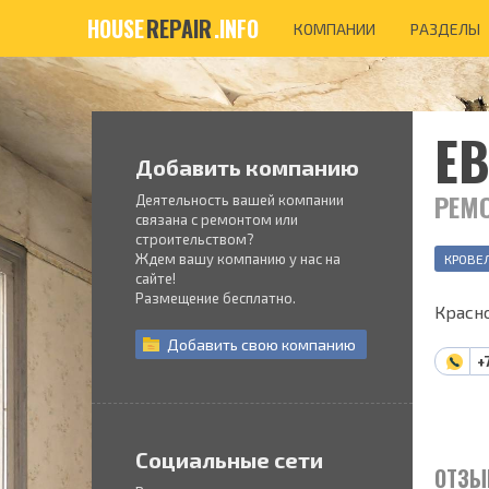
HOUSE
REPAIR
.INFO
КОМПАНИИ
РАЗДЕЛЫ
Е
Добавить компанию
РЕМ
Деятельность вашей компании
связана с ремонтом или
строительством?
Ждем вашу компанию у нас на
КРОВЕ
сайте!
Размещение бесплатно.
Красно
Добавить
свою
компанию
+
Социальные сети
ОТЗЫ