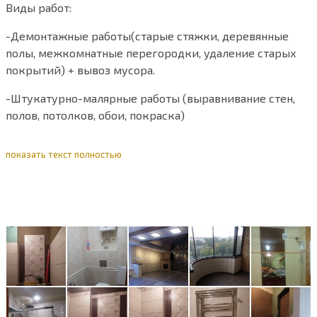
Виды работ:
-Демонтажные работы(старые стяжки, деревянные
полы, межкомнатные перегородки, удаление старых
покрытий) + вывоз мусора.
-Штукатурно-малярные работы (выравнивание стен,
полов, потолков, обои, покраска)
-работа с гипсокартоном
показать текст полностью
-Укладка кафеля
-Напольные покрытия(ламинат, линолиум, паркетная
доска, ковролин)+плинтус(пластик, полеуретан,шпон)
-Установка межкомнатных дверей
-Сантехнические работы
-Электрика