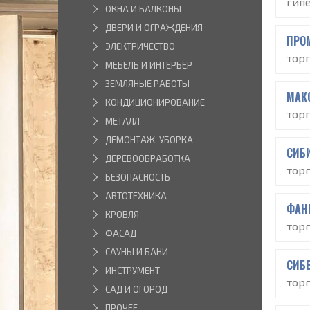
гип
ОКНА И БАЛКОНЫ
ДВЕРИ И ОГРАЖДЕНИЯ
ПРО
ЭЛЕКТРИЧЕСТВО
тор
МЕБЕЛЬ И ИНТЕРЬЕР
ЗЕМЛЯНЫЕ РАБОТЫ
МАК
КОНДИЦИОНИРОВАНИЕ
тор
МЕТАЛЛ
ДЕМОНТАЖ, УБОРКА
СИБ
ДЕРЕВООБРАБОТКА
тор
БЕЗОПАСНОСТЬ
АВТОТЕХНИКА
ФАН
КРОВЛЯ
тор
ФАСАД
САУНЫ И БАНИ
СИБ
ИНСТРУМЕНТ
тор
САД И ОГОРОД
ПРОЧЕЕ