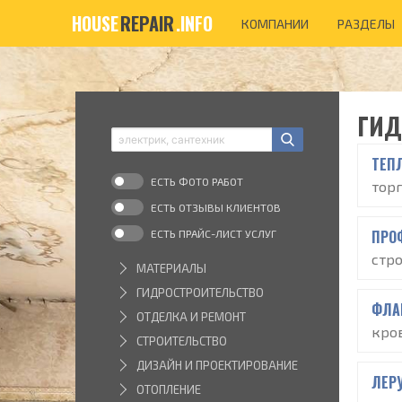
HOUSE
REPAIR
.INFO
КОМПАНИИ
РАЗДЕЛЫ
ГИД
ТЕП
ЕСТЬ ФОТО РАБОТ
тор
ЕСТЬ ОТЗЫВЫ КЛИЕНТОВ
ПРО
ЕСТЬ ПРАЙС-ЛИСТ УСЛУГ
стр
МАТЕРИАЛЫ
ГИДРОСТРОИТЕЛЬСТВО
ФЛА
ОТДЕЛКА И РЕМОНТ
кро
СТРОИТЕЛЬСТВО
ДИЗАЙН И ПРОЕКТИРОВАНИЕ
ЛЕР
ОТОПЛЕНИЕ