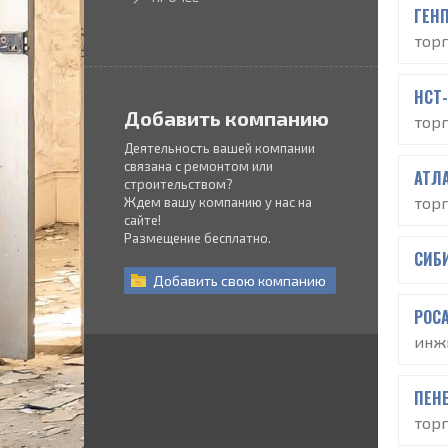
ГЕН
тор
НСТ
Добавить компанию
тор
Деятельность вашей компании
связана с ремонтом или
АТЛ
строительством?
тор
Ждем вашу компанию у нас на
сайте!
Размещение бесплатно.
СИБ
Добавить
свою
компанию
РОС
инж
ПЕН
тор