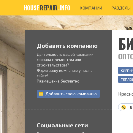
HOUSE
REPAIR
.INFO
КОМПАНИИ
РАЗДЕЛЫ
Б
Добавить компанию
ОПТ
Деятельность вашей компании
связана с ремонтом или
строительством?
Ждем вашу компанию у нас на
КИРПИ
сайте!
ТЕПЛО
Размещение бесплатно.
Красно
Добавить
свою
компанию
8
Социальные сети