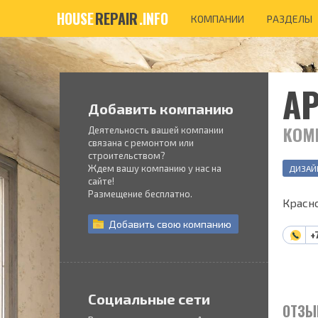
HOUSE
REPAIR
.INFO
КОМПАНИИ
РАЗДЕЛЫ
А
Добавить компанию
КОМ
Деятельность вашей компании
связана с ремонтом или
строительством?
Ждем вашу компанию у нас на
ДИЗАЙ
сайте!
Размещение бесплатно.
Красно
Добавить
свою
компанию
+
Социальные сети
ОТЗЫ