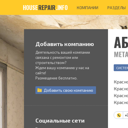
HOUSE
REPAIR
.INFO
КОМПАНИИ
РАЗДЕЛЫ
А
Добавить компанию
МЕТ
Деятельность вашей компании
связана с ремонтом или
строительством?
Ждем вашу компанию у нас на
СИСТЕ
сайте!
Размещение бесплатно.
Красно
Красно
Добавить
свою
компанию
Красно
Красн
+
Социальные сети