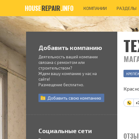
HOUSE
REPAIR
.INFO
КОМПАНИИ
РАЗДЕЛЫ
Т
Добавить компанию
МАГ
Деятельность вашей компании
связана с ремонтом или
строительством?
Ждем вашу компанию у нас на
КРЕПЁ
сайте!
Размещение бесплатно.
Красно
Добавить
свою
компанию
+
Социальные сети
ОТЗЫ