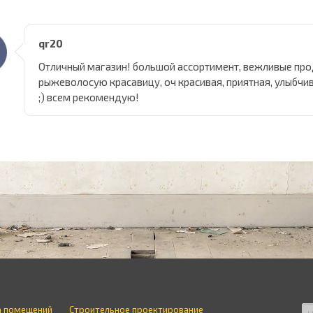
qr20
Отличный магазин! большой ассортимент, вежливые прод
рыжеволосую красавицу, оч красивая, приятная, улыбчив
;) всем рекомендую!
а помещений
Строительное проектирование